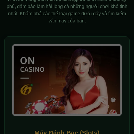
phú, đảm bảo làm hài lòng cả những người chơi khó tính
nhất. Khám phá các thể loại game dưới đây và tìm kiếm
vận may của bạn.
Máy Đánh Bạc (Slots)