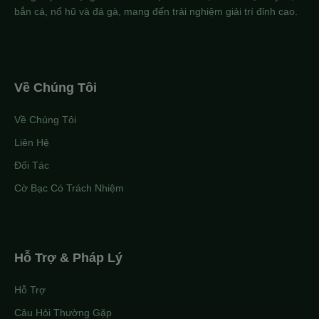
bắn cá, nổ hũ và đá gà, mang đến trải nghiệm giải trí đỉnh cao.
Về Chúng Tôi
Về Chúng Tôi
Liên Hệ
Đối Tác
Cờ Bạc Có Trách Nhiệm
Hỗ Trợ & Pháp Lý
Hỗ Trợ
Câu Hỏi Thường Gặp