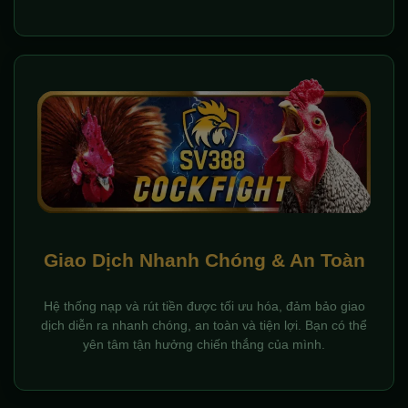
Giao Dịch Nhanh Chóng & An Toàn
Hệ thống nạp và rút tiền được tối ưu hóa, đảm bảo giao
dịch diễn ra nhanh chóng, an toàn và tiện lợi. Bạn có thể
yên tâm tận hưởng chiến thắng của mình.