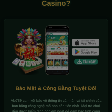
Casino?
Bảo Mật & Công Bằng Tuyệt Đối
Alo789 cam kết bảo vệ thông tin cá nhân và tài chính của
bạn bằng công nghệ mã hóa tiên tiến nhất. Mọi trò chơi
đều được kiểm định nghiêm ngặt để đảm bảo tính công