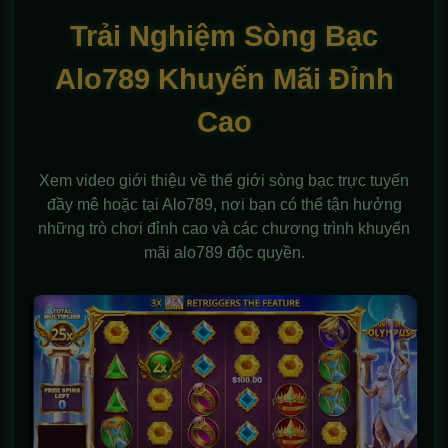
Trải Nghiệm Sòng Bạc
Alo789 Khuyến Mãi Đỉnh
Cao
Xem video giới thiệu về thế giới sòng bạc trực tuyến
đầy mê hoặc tại Alo789, nơi bạn có thể tận hưởng
những trò chơi đỉnh cao và các chương trình khuyến
mãi alo789 độc quyền.