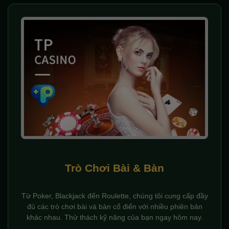
Trò Chơi Bài & Bàn
Từ Poker, Blackjack đến Roulette, chúng tôi cung cấp đầy
đủ các trò chơi bài và bàn cổ điển với nhiều phiên bản
khác nhau. Thử thách kỹ năng của bạn ngay hôm nay.