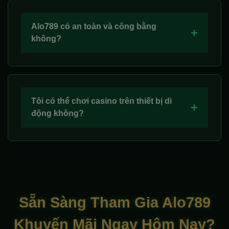
Alo789 có an toàn và công bằng
+
không?
Tôi có thể chơi casino trên thiết bị di
+
động không?
Sẵn Sàng Tham Gia Alo789
Khuyến Mãi Ngay Hôm Nay?