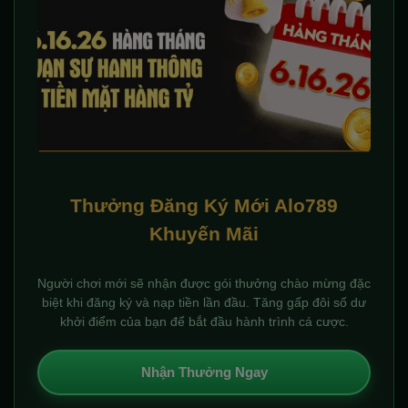
Thưởng Đăng Ký Mới Alo789
Khuyến Mãi
Người chơi mới sẽ nhận được gói thưởng chào mừng đặc
biệt khi đăng ký và nạp tiền lần đầu. Tăng gấp đôi số dư
khởi điểm của bạn để bắt đầu hành trình cá cược.
Nhận Thưởng Ngay