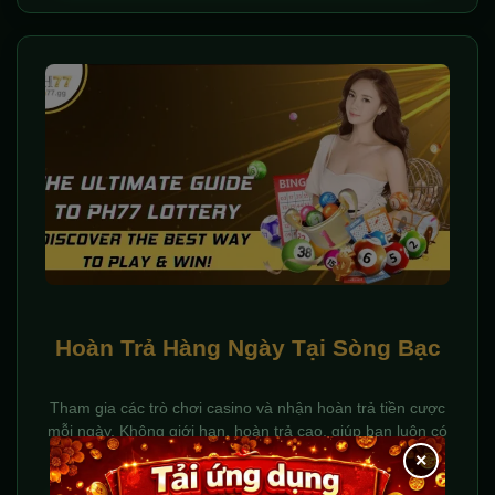
Hoàn Trả Hàng Ngày Tại Sòng Bạc
Tham gia các trò chơi casino và nhận hoàn trả tiền cược
mỗi ngày. Không giới hạn, hoàn trả cao, giúp bạn luôn có
vốn để tiếp tục cuộc chơi.
×