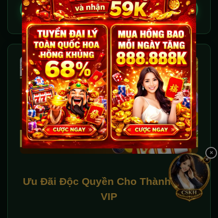
Tìm Hiểu Thêm
×
Ưu Đãi Độc Quyền Cho Thành Viên
VIP