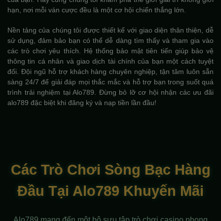
hạn, nơi mỗi ván cược đều là một cơ hội chiến thắng lớn.
Nền tảng của chúng tôi được thiết kế với giao diện thân thiện, dễ
sử dụng, đảm bảo bạn có thể dễ dàng tìm thấy và tham gia vào
các trò chơi yêu thích. Hệ thống bảo mật tiên tiến giúp bảo vệ
thông tin cá nhân và giao dịch tài chính của bạn một cách tuyệt
đối. Đội ngũ hỗ trợ khách hàng chuyên nghiệp, tận tâm luôn sẵn
sàng 24/7 để giải đáp mọi thắc mắc và hỗ trợ bạn trong suốt quá
trình trải nghiệm tại Alo789. Đừng bỏ lỡ cơ hội nhận các ưu đãi
alo789 đặc biệt khi đăng ký và nạp tiền lần đầu!
Các Trò Chơi Sòng Bạc Hàng
Đầu Tại Alo789 Khuyến Mãi
Alo789 mang đến một bộ sưu tập trò chơi casino phong