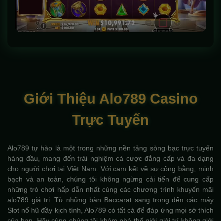
Giới Thiệu Alo789 Casino
Trực Tuyến
Alo789 tự hào là một trong những nền tảng sòng bạc trực tuyến
hàng đầu, mang đến trải nghiệm cá cược đẳng cấp và đa dạng
cho người chơi tại Việt Nam. Với cam kết về sự công bằng, minh
bạch và an toàn, chúng tôi không ngừng cải tiến để cung cấp
những trò chơi hấp dẫn nhất cùng các chương trình khuyến mãi
alo789 giá trị. Từ những bàn Baccarat sang trọng đến các máy
Slot nổ hũ đầy kịch tính, Alo789 có tất cả để đáp ứng mọi sở thích
của bạn. Hãy cùng chúng tôi khám phá thế giới giải trí không giới