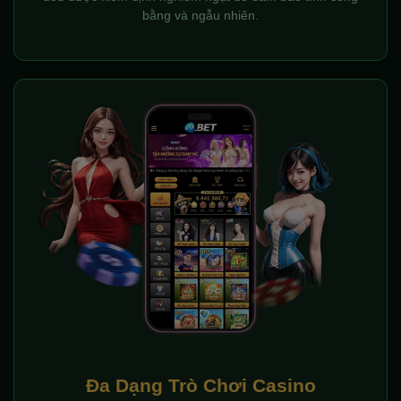
bằng và ngẫu nhiên.
Đa Dạng Trò Chơi Casino