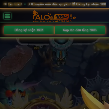
📢
biệt!
⚡️ Khuyến mãi độc quyền! 🎁 Đăng ký nhận 188K, 💵 nạp 
•
Đăng ký nhận 388K
Nạp lần đầu tặng 500K