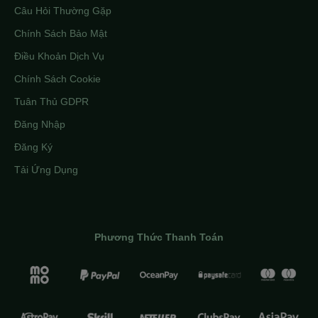
Câu Hỏi Thường Gặp
Chính Sách Bảo Mật
Điều Khoản Dịch Vụ
Chính Sách Cookie
Tuân Thủ GDPR
Đăng Nhập
Đăng Ký
Tải Ứng Dụng
Phương Thức Thanh Toán