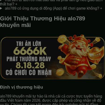
thất bại?
+
alo789 có ứng dụng di động (App) để chơi game không?
+
Giới Thiệu Thương Hiệu alo789
khuyến mãi
Định vị thương hiệu
alo789 khuyến mãi tự hào là nhà cái cá cược trực tuyến hàng
đầu Việt Nam năm 2026, được cấp phép và công nhận về độ
uy tín. Chúng tôi cam kết mang đến trải nghiệm giải trí đẳng