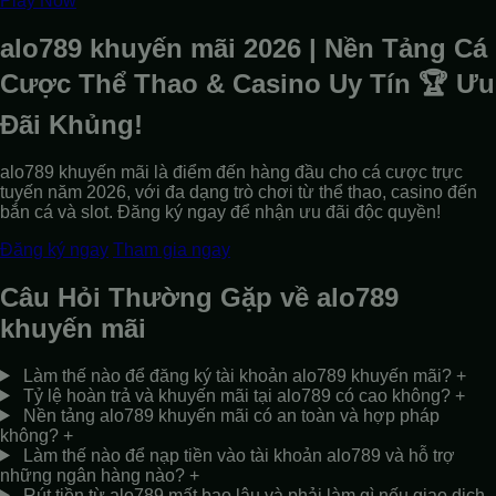
Play Now
alo789 khuyến mãi 2026 | Nền Tảng Cá
Cược Thể Thao & Casino Uy Tín 🏆 Ưu
Đãi Khủng!
alo789 khuyến mãi là điểm đến hàng đầu cho cá cược trực
tuyến năm 2026, với đa dạng trò chơi từ thể thao, casino đến
bắn cá và slot. Đăng ký ngay để nhận ưu đãi độc quyền!
Đăng ký ngay
Tham gia ngay
Câu Hỏi Thường Gặp về alo789
khuyến mãi
Làm thế nào để đăng ký tài khoản alo789 khuyến mãi?
+
Tỷ lệ hoàn trả và khuyến mãi tại alo789 có cao không?
+
Nền tảng alo789 khuyến mãi có an toàn và hợp pháp
không?
+
Làm thế nào để nạp tiền vào tài khoản alo789 và hỗ trợ
những ngân hàng nào?
+
Rút tiền từ alo789 mất bao lâu và phải làm gì nếu giao dịch