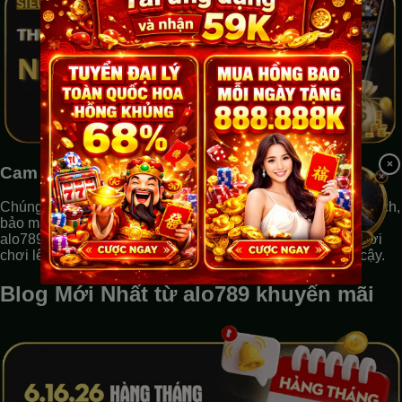
×
Cam kết thương hiệu
Chúng tôi đảm bảo môi trường cá cược công bằng, minh bạch,
bảo mật thông tin tuyệt đối và hỗ trợ người chơi tận tình.
alo789 khuyến mãi luôn đặt lợi ích và trải nghiệm của người
chơi lên hàng đầu, xây dựng một cộng đồng cá cược tin cậy.
Blog Mới Nhất từ alo789 khuyến mãi