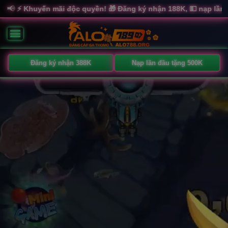
📢
Khuyến mãi độc quyền! 🎁 Đăng ký nhận 188K, 💵 nạp lần đầu thê
Đăng ký nhận 388K
Nạp lần đầu tặng 500K