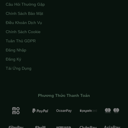
Câu Hỏi Thường Gặp
Chính Sách Bảo Mật
Điều Khoản Dịch Vụ
Chính Sách Cookie
Tuân Thủ GDPR
Đăng Nhập
Đăng Ký
Tải Ứng Dụng
Phương Thức Thanh Toán