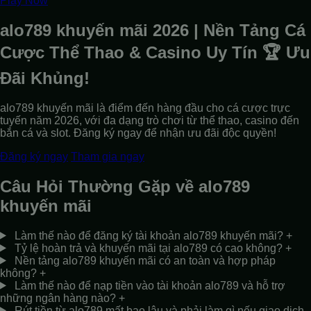
Play Now
alo789 khuyến mãi 2026 | Nền Tảng Cá
Cược Thể Thao & Casino Uy Tín 🏆 Ưu
Đãi Khủng!
alo789 khuyến mãi là điểm đến hàng đầu cho cá cược trực
tuyến năm 2026, với đa dạng trò chơi từ thể thao, casino đến
bắn cá và slot. Đăng ký ngay để nhận ưu đãi độc quyền!
Đăng ký ngay
Tham gia ngay
Câu Hỏi Thường Gặp về alo789
khuyến mãi
Làm thế nào để đăng ký tài khoản alo789 khuyến mãi?
+
Tỷ lệ hoàn trả và khuyến mãi tại alo789 có cao không?
+
Nền tảng alo789 khuyến mãi có an toàn và hợp pháp
không?
+
Làm thế nào để nạp tiền vào tài khoản alo789 và hỗ trợ
những ngân hàng nào?
+
Rút tiền từ alo789 mất bao lâu và phải làm gì nếu giao dịch